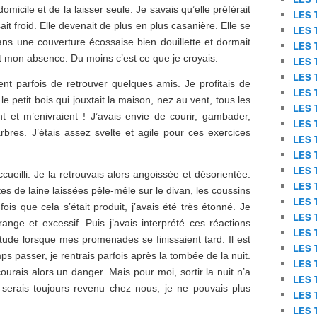
domicile et de la laisser seule. Je savais qu’elle préférait
LES 
ait froid. Elle devenait de plus en plus casanière. Elle se
LES 
ans une couverture écossaise bien douillette et dormait
LES 
 mon absence. Du moins c’est ce que je croyais.
LES 
LES 
ent parfois de retrouver quelques amis. Je profitais de
LES 
e petit bois qui jouxtait la maison, nez au vent, tous les
LES 
 et m’enivraient ! J’avais envie de courir, gambader,
LES 
bres. J’étais assez svelte et agile pour ces exercices
LES 
LES 
LES 
cueilli. Je la retrouvais alors angoissée et désorientée.
LES 
otes de laine laissées pêle-mêle sur le divan, les coussins
LES 
ois que cela s’était produit, j’avais été très étonné. Je
LES 
nge et excessif. Puis j’avais interprété ces réactions
LES 
ude lorsque mes promenades se finissaient tard. Il est
LES 
ps passer, je rentrais parfois après la tombée de la nuit.
LES 
ourais alors un danger. Mais pour moi, sortir la nuit n’a
LES 
e serais toujours revenu chez nous, je ne pouvais plus
LES 
LES 