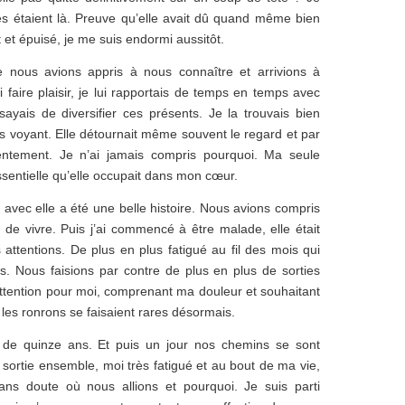
es étaient là. Preuve qu’elle avait dû quand même bien
et épuisé, je me suis endormi aussitôt.
 nous avions appris à nous connaître et arrivions à
i faire plaisir, je lui rapportais de temps en temps avec
sayais de diversifier ces présents. Je la trouvais bien
 les voyant. Elle détournait même souvent le regard et par
entement. Je n’ai jamais compris pourquoi. Ma seule
essentielle qu’elle occupait dans mon cœur.
vec elle a été une belle histoire. Nous avions compris
 de vivre. Puis j’ai commencé à être malade, elle était
attentions. De plus en plus fatigué au fil des mois qui
ns. Nous faisions par contre de plus en plus de sorties
’attention pour moi, comprenant ma douleur et souhaitant
t les ronrons se faisaient rares désormais.
e quinze ans. Et puis un jour nos chemins se sont
sortie ensemble, moi très fatigué et au bout de ma vie,
ans doute où nous allions et pourquoi. Je suis parti