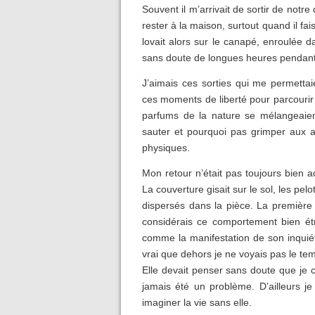
Souvent il m’arrivait de sortir de notre 
rester à la maison, surtout quand il fais
lovait alors sur le canapé, enroulée d
sans doute de longues heures pendant
J’aimais ces sorties qui me permettai
ces moments de liberté pour parcourir l
parfums de la nature se mélangeaient
sauter et pourquoi pas grimper aux ar
physiques.
Mon retour n’était pas toujours bien ac
La couverture gisait sur le sol, les pel
dispersés dans la pièce. La première f
considérais ce comportement bien étra
comme la manifestation de son inquiét
vrai que dehors je ne voyais pas le tem
Elle devait penser sans doute que je c
jamais été un problème. D’ailleurs j
imaginer la vie sans elle.