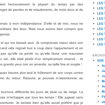
LES 
naient heureusement la plupart du temps par des
LES 
anges de paroles et de miaulements, de mots doux et de
LES 
LES 
LES 
e tenais à mon indépendance. D’elle et de moi, nous ne
LES 
opriétaire des lieux. Mais nous avions bien compris que
LES 
 jamais.
LES 
on et qui me laissait seul. Je comprenais mieux alors son
LES 
rand vide régnait tout à coup dans l’appartement et en
it pas qu’elle se perde ou qu’elle fasse une mauvaise
ARCHI
rès sûr, elle était plutôt d’un tempérament réservé…
et
2026
ses grands yeux noir en amande, sa taille fine et souple !
A
Ju
ques heures plus tard le frôlement de son corps contre
Ju
hemin du retour. Rassuré, je pouvais m’abandonner au
M
Av
M
 tournure différente les jours de pluie ou de neige. La
Fé
vais m’échapper par tous les temps ! Elle jugeait sans
Ja
enturier. Je sentais bien qu’elle aurait préféré que je