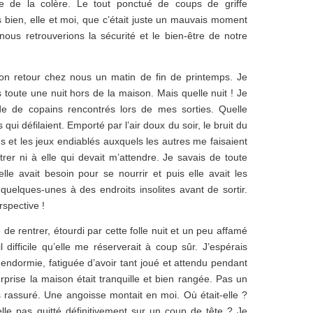
tre de la colère. Le tout ponctué de coups de griffe
s bien, elle et moi, que c’était juste un mauvais moment
nous retrouverions la sécurité et le bien-être de notre
on retour chez nous un matin de fin de printemps. Je
 toute une nuit hors de la maison. Mais quelle nuit ! Je
de de copains rencontrés lors de mes sorties. Quelle
qui défilaient. Emporté par l’air doux du soir, le bruit du
es et les jeux endiablés auxquels les autres me faisaient
ntrer ni à elle qui devait m’attendre. Je savais de toute
elle avait besoin pour se nourrir et puis elle avait les
quelques-unes à des endroits insolites avant de sortir.
spective !
 de rentrer, étourdi par cette folle nuit et un peu affamé
l difficile qu’elle me réserverait à coup sûr. J’espérais
 endormie, fatiguée d’avoir tant joué et attendu pendant
prise la maison était tranquille et bien rangée. Pas un
s rassuré. Une angoisse montait en moi. Où était-elle ?
lle pas quitté définitivement sur un coup de tête ? Je