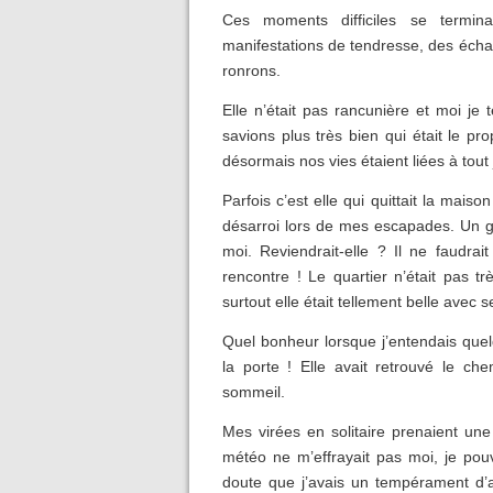
Ces moments difficiles se termi
manifestations de tendresse, des éch
ronrons.
Elle n’était pas rancunière et moi j
savions plus très bien qui était le pr
désormais nos vies étaient liées à tout
Parfois c’est elle qui quittait la mais
désarroi lors de mes escapades. Un g
moi. Reviendrait-elle ? Il ne faudra
rencontre ! Le quartier n’était pas t
surtout elle était tellement belle avec 
Quel bonheur lorsque j’entendais quel
la porte ! Elle avait retrouvé le c
sommeil.
Mes virées en solitaire prenaient une
météo ne m’effrayait pas moi, je pou
doute que j’avais un tempérament d’av