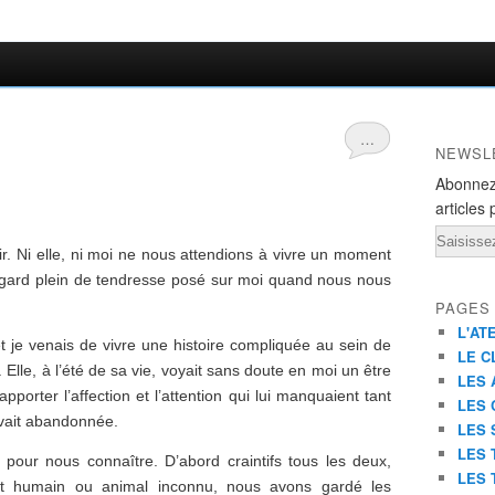
…
NEWSL
Abonnez
articles 
Email
r. Ni elle, ni moi ne nous attendions à vivre un moment
 regard plein de tendresse posé sur moi quand nous nous
PAGES
L'AT
t je venais de vivre une histoire compliquée au sein de
LE C
 Elle, à l’été de sa vie, voyait sans doute en moi un être
LES 
apporter l’affection et l’attention qui lui manquaient tant
LES 
vait abandonnée.
LES 
LES 
pour nous connaître. D’abord craintifs tous les deux,
LES 
t humain ou animal inconnu, nous avons gardé les