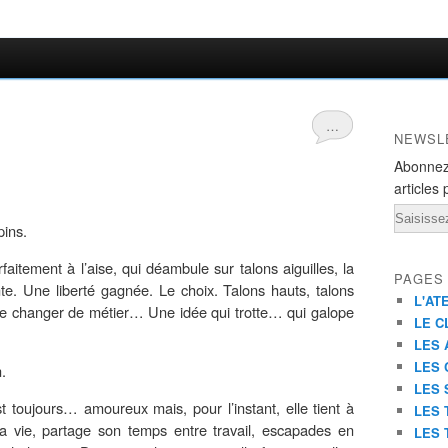
…
NEWSL
Abonnez
articles 
Email
pins.
faitement à l’aise, qui déambule sur talons aiguilles, la
PAGES
te. Une liberté gagnée. Le choix. Talons hauts, talons
L'AT
e de changer de métier… Une idée qui trotte… qui galope
LE C
LES 
LES 
.
LES 
t toujours… amoureux mais,
pour l’instant,
elle tient à
LES 
a vie, partage son temps entre travail, escapades en
LES 