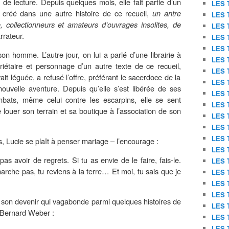
 de lecture.
Depuis quelques mois, elle fait partie d’un
LES 
 créé dans une
autre
histoire de ce recueil,
un antre
LES 
, collectionneurs et amateurs d’ouvrages insolites, de
LES 
rrateur.
LES 
LES 
son
homme
. L’autre jour, on lui a parlé d’une librairie à
LES 
riétaire
et
personnage d’un autre texte de ce recueil,
LES 
vait léguée, a refusé l’offre, préférant le sacerdoce de la
LES 
nouvelle aventure. Depuis qu’elle s’est libérée de ses
LES 
bats, même celui contre les escarpins, elle se sent
LES 
 louer son terrain et sa boutique à l’association de son
LES 
LES 
LES 
is, Lucie se plaît à penser mariage – l’encourage :
LES 
pas avoir de regrets. Si tu as envie de le faire, fais-le.
LES 
rche pas, tu reviens à la terre… Et moi, tu sais que je
LES 
LES 
LES 
 à son devenir qui vagabonde parmi
quelques
histoires de
LES 
Bernard Weber :
LES 
LES 