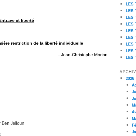
LES 
LES 
LES 
Entrave et liberté
LES 
LES 
LES 
ière restriction de la liberté individuelle
LES 
LES 
-
Jean-Christophe Marion
LES 
ARCHI
2026
A
Ju
Ju
M
Av
M
 Ben Jelloun
Fé
Ja
d