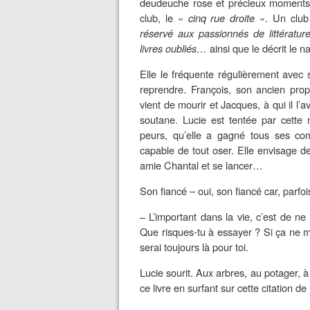
deudeuche rose et précieux moments
club,
le «
c
inq rue droite
». Un club
réservé aux passionnés de littérature
livres oubliés…
ainsi que le décrit le na
Elle le fréquente régulièrement
avec
reprendre. François, son ancien prop
vient de mourir et Jacques, à qui il l’a
soutane.
Lucie est tentée par cette 
peurs, qu’elle a gagné tous ses com
capable de tout oser. Elle envisage de
amie Chantal et
se lancer…
Son fiancé – oui, son fiancé car, parfo
L’important dans la vie, c’est de ne 
–
Que risques-tu à essayer ? Si ça ne ma
serai toujours là pour toi.
L
ucie sourit. Aux arbres, au potager,
ce livre en surfant
sur cette citation de