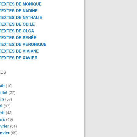
TEXTES DE MONIQUE
TEXTES DE NADINE
TEXTES DE NATHALIE
TEXTES DE ODILE
TEXTES DE OLGA
TEXTES DE RENÉE
TEXTES DE VERONIQUE
TEXTES DE VIVIANE
TEXTES DE XAVIER
VES
oût
(10)
illet
(27)
in
(57)
ai
(97)
ril
(43)
ars
(49)
vrier
(31)
nvier
(69)