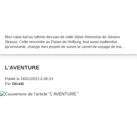
Mon cœur bat au rythme des pas de cette Valse Viennoise de Johann
Strauss. Cette rencontre au Palais de Hofburg, tout aussi inattendue
qu’enivrante, change mes projets de suivre le carnet de voyage de ma
célèbre Babushka. Elle doit applaudir mon idée...
L'AVENTURE
Publié le 28/01/2023 à 08:33
Par
Gérald