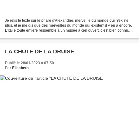
Je relis le texte sur le phare d'Alexandrie, merveille du monde qui n'existe
plus, et je me dis que des merveilles du monde qui existent il y en a encore.
L’Italie toute entière ressemble à un musée à ciel ouvert, c’est bien connu.
Firenze, Cremona, Gubbio,...
LA CHUTE DE LA DRUISE
Publié le 28/01/2023 à 07:50
Par
Elisabeth