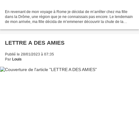
En revenant de mon voyage à Rome je décidai de m’arrêter chez ma fille
dans la Drôme, une région que je ne connaissais pas encore. Le lendemain
de mon arrivée, ma fille décida de m’emmener découvrir la chute de la
Druise située dans le magnifique massif...
LETTRE A DES AMIES
Publié le 28/01/2023 à 07:35
Par
Louis