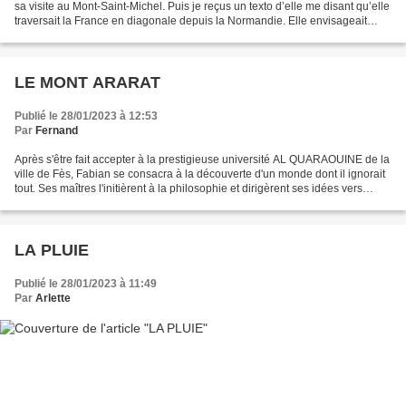
sa visite au Mont-Saint-Michel. Puis je reçus un texto d’elle me disant qu’elle
traversait la France en diagonale depuis la Normandie. Elle envisageait
même de passer par l’Italie...
LE MONT ARARAT
Publié le 28/01/2023 à 12:53
Par
Fernand
Après s'être fait accepter à la prestigieuse université AL QUARAOUINE de la
ville de Fès, Fabian se consacra à la découverte d'un monde dont il ignorait
tout. Ses maîtres l'initièrent à la philosophie et dirigèrent ses idées vers
l'ancien testament, là...
LA PLUIE
Publié le 28/01/2023 à 11:49
Par
Arlette