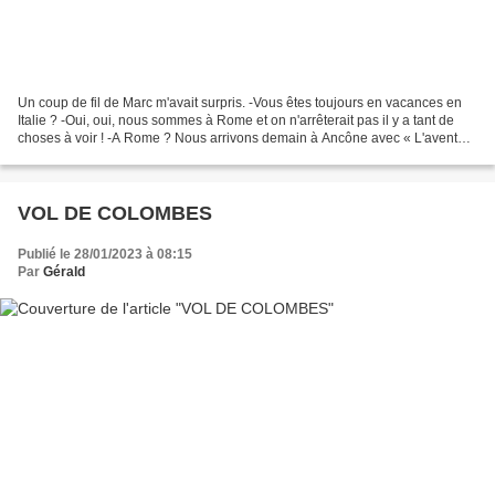
Un coup de fil de Marc m'avait surpris. -Vous êtes toujours en vacances en
Italie ? -Oui, oui, nous sommes à Rome et on n'arrêterait pas il y a tant de
choses à voir ! -A Rome ? Nous arrivons demain à Ancône avec « L'aventure
». On vous attend. On rejoindrait...
VOL DE COLOMBES
Publié le 28/01/2023 à 08:15
Par
Gérald