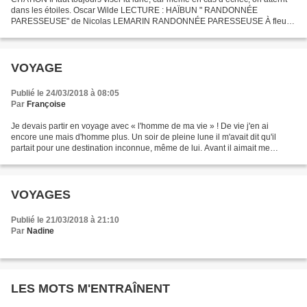
dans les étoiles. Oscar Wilde LECTURE : HAÏBUN " RANDONNÉE
PARESSEUSE" de Nicolas LEMARIN RANDONNÉE PARESSEUSE À fleur
de paupières un soleil trop blanc, buvard de l'étendue...
VOYAGE
Publié le 24/03/2018 à 08:05
Par
Françoise
Je devais partir en voyage avec « l'homme de ma vie » ! De vie j'en ai
encore une mais d'homme plus. Un soir de pleine lune il m'avait dit qu'il
partait pour une destination inconnue, même de lui. Avant il aimait me
répéter « les grands voyages ont ceci...
VOYAGES
Publié le 21/03/2018 à 21:10
Par
Nadine
LES MOTS M'ENTRAÎNENT