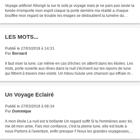
Voyage artificiel Allongé la sur le sofa je voyage mais je ne pars pas seule la
fumée m'emporte mon esprit claque la porte derrière ma réalité a chaque
bouffée mon regard se trouble les images se dédoublent la lumière du
sodium déchire les volutes de...
LES MOTS...
Publié le 27/03/2018 à 14:31
Par
Bernard
Il faut viser la lune, car même en cas d'échec on atterrit dans les étoiles. Les
mots, porte ouverte aux rêves dans la nuit s'écrivent sur les rayons de lune
qui filtrent à travers mes volets. Un hibou hulule une chanson qui effraie mon
moi intérieur...
Un Voyage Eclairé
Publié le 27/03/2018 à 08:34
Par
Dominique
A mon étoile La nuit est si brillante Un regard suffit Si tu t'emmènes avec toi,
me dit mon amie, Fais moi confiance, c'est la pleine lune, elle est toute à
nous Partons à l'aventure, enfin presque !! Nous les grandes voyageuses,
point de lunette Un regard...