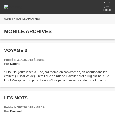
MENU
Accueil
» MOBILE.ARCHIVES
MOBILE.ARCHIVES
VOYAGE 3
Publié le 31/03/2018 à 19:43
Par
Nadine
“ Il faut toujours viser la lune, car même en cas d'échec, on atterrit dans les
étoiles” ( Oscar Wilde) Crête floue en nuage Cavalier prêt à rugir là-haut.. le
Fuji ! Masaji ne dort plus. Il sait qu'il va partir. Laisser loin de lui le kimono du
banquier...
LES MOTS
Publié le 30/03/2018 à 08:19
Par
Bernard