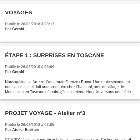
VOYAGES
Publié le 26/03/2018 à 08:13
Par
Gérald
ÉTAPE 1 : SURPRISES EN TOSCANE
Publié le 26/03/2018 à 08:09
Par
Gérald
Nous quittons a Arezzo, l’autoroute Firenze / Roma. Une route secondaire
nous accueille et doit nous conduire chez l’habitant, près du village de
Montalcino en Toscane où notre gîte est retenu. Nous traversons une série
de collines en pente douce recouvertes...
PROJET VOYAGE - Atelier n°3
Publié le 26/03/2018 à 07:05
Par
Atelier Ecriture
CITATION Il faut toujours viser la lune, car même en cas d’échec, on atterrit