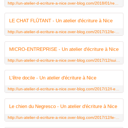
http://un-atelier-d-ecriture-a-nice.over-blog.com/2018/01/regards-de-pavillon.html
LE CHAT FLÛTANT - Un atelier d'écriture à Nice
http://un-atelier-d-ecriture-a-nice.over-blog.com/2017/12/le-chat-flutant.html
MICRO-ENTREPRISE - Un atelier d'écriture à Nice
http://un-atelier-d-ecriture-a-nice.over-blog.com/2017/12/suite-a-l-atelier-goguette-mot-donne-micro-entreprise-chanson-la-javanaise-de-serge-gainsbourg-j-avoue-j-en-ai-bave-pas-vous-cher.ht
L'être docile - Un atelier d'écriture à Nice
http://un-atelier-d-ecriture-a-nice.over-blog.com/2017/12/l-etre-docile.html
Le chien du Negresco - Un atelier d'écriture à Nice
http://un-atelier-d-ecriture-a-nice.over-blog.com/2017/12/le-chien-du-negresco.html