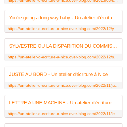
https://un-atelier-d-ecriture-a-nice.over-blog.com/2023/03/saturnales-musicales.html
You're going a long way baby - Un atelier d'écriture à Nice
https://un-atelier-d-ecriture-a-nice.over-blog.com/2022/12/you-re-going-a-long-way-baby.html
SYLVESTRE OU LA DISPARITION DU COMMISSAIRE - Un atelier d'écriture à Nice
https://un-atelier-d-ecriture-a-nice.over-blog.com/2022/12/sylvestre-ou-la-disparition-du-commissaire.html
JUSTE AU BORD - Un atelier d'écriture à Nice
https://un-atelier-d-ecriture-a-nice.over-blog.com/2022/11/juste-au-bord.html
LETTRE A UNE MACHINE - Un atelier d'écriture à Nice
https://un-atelier-d-ecriture-a-nice.over-blog.com/2022/11/lettre-a-une-machine.html