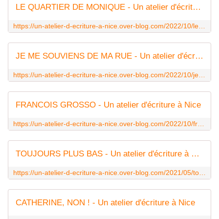
LE QUARTIER DE MONIQUE - Un atelier d'écriture à Nice
https://un-atelier-d-ecriture-a-nice.over-blog.com/2022/10/le-quartier-de-monique.html
JE ME SOUVIENS DE MA RUE - Un atelier d'écriture à Nice
https://un-atelier-d-ecriture-a-nice.over-blog.com/2022/10/je-me-souviens-de-ma-rue.html
FRANCOIS GROSSO - Un atelier d'écriture à Nice
https://un-atelier-d-ecriture-a-nice.over-blog.com/2022/10/francois-grosso.html
TOUJOURS PLUS BAS - Un atelier d'écriture à Nice
https://un-atelier-d-ecriture-a-nice.over-blog.com/2021/05/toujours-plus-bas.html
CATHERINE, NON ! - Un atelier d'écriture à Nice