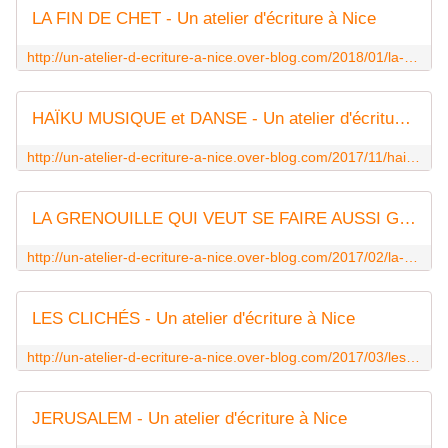
LA FIN DE CHET - Un atelier d'écriture à Nice
http://un-atelier-d-ecriture-a-nice.over-blog.com/2018/01/la-fin-de-chet.html
HAÏKU MUSIQUE et DANSE - Un atelier d'écriture à Nice
http://un-atelier-d-ecriture-a-nice.over-blog.com/2017/11/haiku-musique-et-danse-36.html
LA GRENOUILLE QUI VEUT SE FAIRE AUSSI GROSSE QUE LE BŒUF - Un atelier d'écriture à Nice
http://un-atelier-d-ecriture-a-nice.over-blog.com/2017/02/la-grenouille-qui-veut-se-faire-aussi-grosse-que-le-boeuf.html
LES CLICHÉS - Un atelier d'écriture à Nice
http://un-atelier-d-ecriture-a-nice.over-blog.com/2017/03/les-cliches-7.html
JERUSALEM - Un atelier d'écriture à Nice