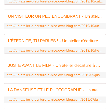
http://un-atelier-d-ecriture-a-nice.over-blog.com/2019/10/catherine-non.html
UN VISITEUR UN PEU ENCOMBRANT - Un atelier d'écriture à Nice
http://un-atelier-d-ecriture-a-nice.over-blog.com/2019/10/un-visiteur-un-peu-encombrant.html
L'ÉTERNITÉ, TU PARLES ! - Un atelier d'écriture à Nice
http://un-atelier-d-ecriture-a-nice.over-blog.com/2019/10/l-eternite-tu-parles.html
JUSTE AVANT LE FILM - Un atelier d'écriture à Nice
http://un-atelier-d-ecriture-a-nice.over-blog.com/2019/09/juste-avant-le-film.html
LA DANSEUSE ET LE PHOTOGRAPHE - Un atelier d'écriture à Nice
http://un-atelier-d-ecriture-a-nice.over-blog.com/2018/07/la-danseuse-et-le-photographe.html