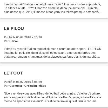
Tiré du recueil "Ballon rond et plumes d'azur", loin des cris des supporters,
un silence ouaté... ***** L’horizon ciselé se découpe sur le ciel. D’un bleu
plus dense que l’Azur, il impose à nos yeux les reliefs presque écrasants.
Aujourd’hui, les étincelantes...
LE PILOU
Publié le 05/07/2016 à 15:30
Par
Hervé
Extrait du recueil "Ballon rond et plumes d'azur", un autre sport... LE PILOU
Imagine toi petit, ciel du midi, soleil éblouissant, ombres marbrées des
platanes, rumeurs chantantes de la placette, parfums d’anis du marché,
perché sur son piton le village...
LE FOOT
Publié le 01/07/2016 à 05:59
Par
Carmella - Christian- Mado
Nice a rendez-vous avec l'Euro de football cette année. L'atelier d'écriture,
sur la suggestion de la direction d'Animanice Bon Voyage, a travaillé sur le
thème "le sport et ses valeurs" . C'est de ce travail qu'est issu le recueil
"Ballon rond et plumes...