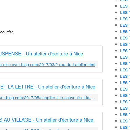
LES 
LES 
LES 
LES 
LES 
courrier.
LES 
LES 
LES 
ENSE - Un atelier d'écriture à Nice
LES 
LES 
e-a-nice.over-blog.com/2017/03/2-rue-de-l-atelier.html
LES 
LES 
LES 
 LA LETTRE - Un atelier d'écriture à Nice
LES 
LES 
http://un-atelier-d-ecriture-a-nice.over-blog.com/2017/05/chapitre-ii-le-souvenir-et-la-lettre.html
LES 
LES 
LES 
U VILLAGE - Un atelier d'écriture à Nice
LES 
LES 