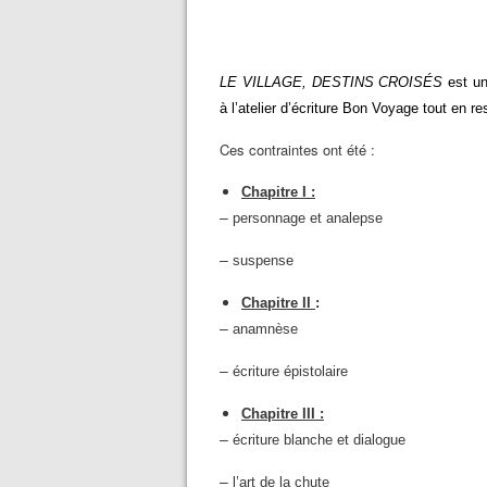
LE VILLAGE, DESTINS CROISÉS
est u
à l’atelier d’écriture Bon Voyage
tout en re
Ces contraintes ont été :
Chapitre I :
–
personnage et analepse
–
suspense
Chapitre II
:
–
anamnèse
–
écriture épistolaire
Chapitre III :
–
écriture blanche et dialogue
–
l’art de la chute