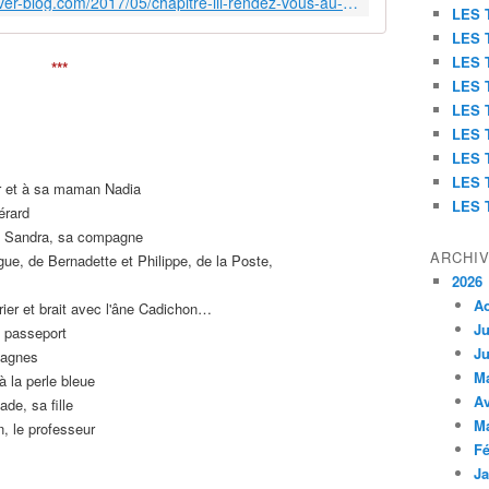
http://un-atelier-d-ecriture-a-nice.over-blog.com/2017/05/chapitre-iii-rendez-vous-au-village.html
LES 
LES 
LES 
***
LES 
LES 
LES 
LES 
LES 
or et à sa maman Nadia
LES 
érard
et Sandra, sa compagne
ARCHI
gue,
de Bernadette et Philippe, de la Poste,
2026
A
rrier et brait avec l'âne Cadichon…
Ju
n passeport
Ju
tagnes
M
à la perle bleue
Av
ade, sa fille
M
, le
professeur
Fé
Ja