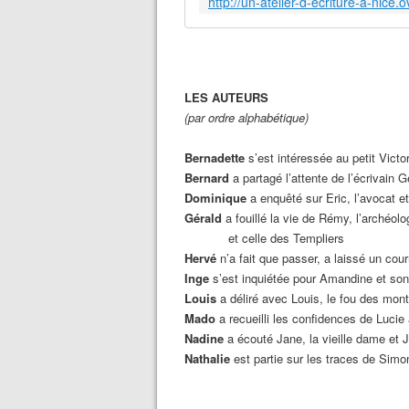
LES AUTEURS
(par ordre alphabétique)
Bernadette
s’est intéressée au petit Vict
Bernard
a
partag
é
l’attente de l’écrivain
G
Dominique
a enquêté sur Eric, l’avocat 
Gérald
a fouillé la vie de Rémy, l’archéolo
et
celle des Templiers
Hervé
n’a fait que passer, a laissé un cou
Inge
s’est inquiétée pour Amandine et so
Louis
a
délir
é
avec
Louis,
le fou des mon
Mad
o
a recueilli les confidences de Lucie 
Nadine
a écouté Jane, la vieille dame et J
Nathalie
est partie sur
les traces
de Simon