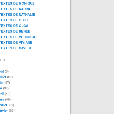
TEXTES DE MONIQUE
TEXTES DE NADINE
TEXTES DE NATHALIE
TEXTES DE ODILE
TEXTES DE OLGA
TEXTES DE RENÉE
TEXTES DE VERONIQUE
TEXTES DE VIVIANE
TEXTES DE XAVIER
VES
oût
(6)
illet
(27)
in
(57)
ai
(97)
ril
(43)
ars
(49)
vrier
(31)
nvier
(69)