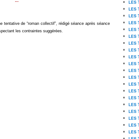
...
LES 
LES 
LES 
LES 
ne tentative de
“
roman
collectif
”
, rédigé séance après séance
LES 
spectant les contraintes suggérées.
LES 
LES 
LES 
LES 
LES 
LES 
LES 
LES 
LES 
LES 
LES 
LES 
LES 
LES 
LES 
LES 