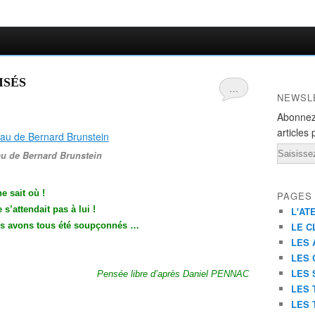
ISÉS
…
NEWSL
Abonnez
articles 
Email
au de Bernard Brunstein
e sait où !
PAGES
s’attendait pas à lui !
L'AT
ous avons tous été soupçonnés …
LE C
LES 
LES 
LES 
Pensée libre d’après Daniel PENNAC
LES 
LES 