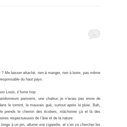
…
où ? Me laisser attaché, rien à manger, rien à boire, pas même
oresponsable du haut pays.
on Louis, il fume trop.
randonneurs parisiens, une chaleur, je n’avais pas envie de
ns le torrent, le mauvais gué, surtout après la pluie. Bah,
s. Je prends le chemin des écoliers, mâchonne çà et là des
poires respectueuses de l’âne et de la nature.
 longe à un pin, allume une cigarette, et s’en va chercher les