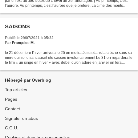
par un extrait des Notes de chevet de Sei Shonagon. [ Au printemps, c’est
l’aurore. Au printemps, c’est l’aurore que je préfère. La cime des monts
devient peu à peu distincte...
SAISONS
Publié le 29/07/2021 à 05:32
Par
Françoise M.
le 21 décembre l'hiver arrivera le 25 on mettra Jesus dans la crèche sans sa
mère qui soi disant aurait été cassée involontairement Le 31 on regardera le
le film « un singe en hiver » avec Bebel qu'on adore en janvier on fera
chacun ce qui nous plaît...
Hébergé par Overblog
Top articles
Pages
Contact
Signaler un abus
C.G.U.
Cookies et données personnelles