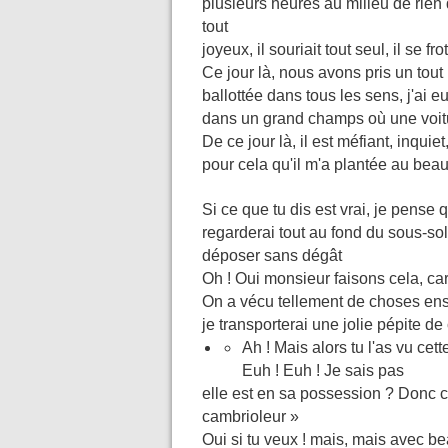
plusieurs heures au milieu de rien 
tout
joyeux, il souriait tout seul, il se 
Ce jour là, nous avons pris un tout 
ballottée dans tous les sens, j'ai eu
dans un grand champs où une voitu
De ce jour là, il est méfiant, inquiet
pour cela qu'il m'a plantée au beau
Si ce que tu dis est vrai, je pense 
regarderai tout au fond du sous-sol
déposer sans dégât
Oh ! Oui monsieur faisons cela, car
On a vécu tellement de choses ense
je transporterai une jolie pépite d
Ah ! Mais alors tu l'as vu cett
Euh ! Euh ! Je sais pas
elle est en sa possession ? Donc c
cambrioleur »
Oui si tu veux ! mais, mais avec 