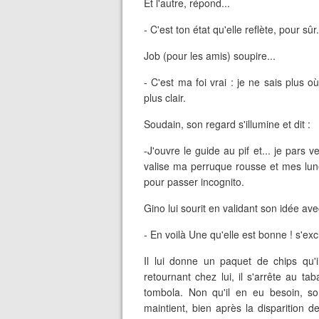
Et l'autre, répond...
- C'est ton état qu'elle reflète, pour sûr.
Job (pour les amis) soupire...
- C'est ma foi vrai : je ne sais plus o
plus clair.
Soudain, son regard s'illumine et dit :
-J'ouvre le guide au pif et... je pars 
valise ma perruque rousse et mes lunet
pour passer incognito.
Gino lui sourit en validant son idée av
- En voilà Une qu'elle est bonne ! s'excl
Il lui donne un paquet de chips qu'i
retournant chez lui, il s'arrête au 
tombola. Non qu'il en eu besoin, son
maintient, bien après la disparition d