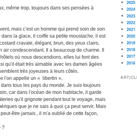
2025
eux, même trop, toujours dans ses pensées à
2024
2023
2022
uvent, mais c'est un homme qui prend soin de son
2021
2020
ans la glace, il coiffe sa petite moustache, il est
2019
costard cravate, élégant, brun, des yeux clairs,
2018
n air condescendant. Il a beaucoup de charme. Il
2017
hôtels où nous descendions, elles lui font des
2016
si qu'il était très aimable avec les dames âgées
semblent très joyeuses à leurs côtés.
ARTIC
ue l'on appelle un « libertin »,
dans tous les pays du monde. Je suis toujours
loin, car dans l'océan de mon habitacle, il garde
eries qu'il grignote pendant tout le voyage, mais
ériques que je ne sais à quoi ça peut servir. Mais
 peut-être jamais , il m'a oublié de cette façon,
e ?