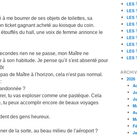
LES 
LES 
LES 
é à me bourrer de ses objets de toilettes, sa
LES 
son ticket gagnant acheté au kiosque du coin.
LES 
ts étouffés du hall, une voix de femme annonce le
LES 
LES 
LES 
 secondes rien ne se passe, mon Maître ne
LES 
à son habitude. Je pense qu'il s'est absenté pour
ôt
ARCHI
 pas de Maître à l'horizon, cela n'est pas normal.
2026
:
A
 abandonnée ?
Ju
ventrer, tu vas exploser comme une pastèque. Cela
Ju
e, tu peux accomplir encore de beaux voyages
M
Av
ndent des gens heureux.
M
Fé
ner de la sorte, au beau milieu de l'aéroport ?
Ja