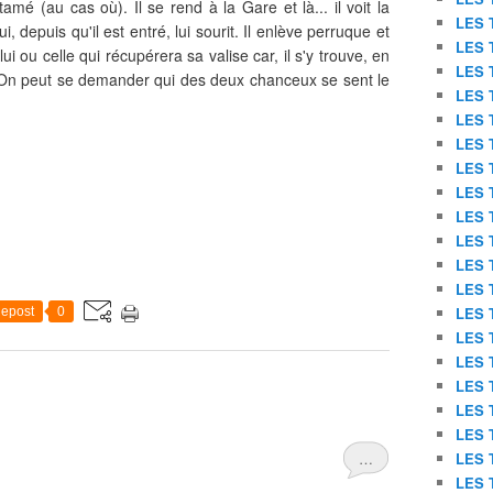
amé (au cas où). Il se rend à la Gare et là... il voit la
LES 
, depuis qu'il est entré, lui sourit. Il enlève perruque et
LES 
ui ou celle qui récupérera sa valise car, il s'y trouve, en
LES 
 On peut se demander qui des deux chanceux se sent le
LES 
LES 
LES 
LES 
LES 
LES 
LES 
LES 
LES 
LES 
epost
0
LES 
LES 
LES 
LES 
LES 
…
LES 
LES 