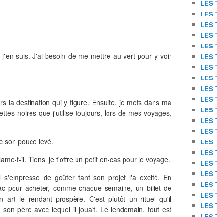
LES 
LES 
LES 
LES 
LES 
ù j'en suis. J'ai besoin de me mettre au vert pour y voir
LES 
LES 
LES 
LES 
LES 
vers la destination qui y figure. Ensuite, je mets dans ma
LES 
tes noires que j'utilise toujours, lors de mes voyages,
LES 
LES 
ec son pouce levé.
LES 
LES 
ame-t-il. Tiens, je t'offre un petit en-cas pour le voyage.
LES 
LES 
l s'empresse de goûter tant son projet l'a excité. En
LES 
tabac pour acheter, comme chaque semaine, un billet de
LES 
 art le rendant prospère. C'est plutôt un rituel qu'il
LES 
e son père avec lequel il jouait. Le lendemain, tout est
LES 