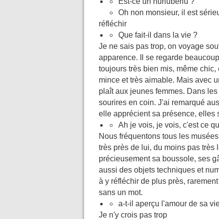
Est-ce un hurluberlu ?
Oh non monsieur, il est séri
réfléchir
Que fait-il dans la vie ?
Je ne sais pas trop, on voyage so
apparence. Il se regarde beaucoup d
toujours très bien mis, même chic, 
mince et très aimable. Mais avec u
plaît aux jeunes femmes. Dans les 
sourires en coin. J'ai remarqué aus
elle apprécient sa présence, elles 
Ah je vois, je vois, c'est ce q
Nous fréquentons tous les musées 
très près de lui, du moins pas très 
précieusement sa boussole, ses gât
aussi des objets techniques et num
à y réfléchir de plus près, rarement
sans un mot.
a-t-il aperçu l'amour de sa vi
Je n'y crois pas trop