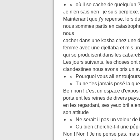
où il se cache de quelqu'un 
Je n'en sais rien , je suis perplexe.
Maintenant que j'y repense, lors d
nous sommes partis en catastrophe
nous
cacher dans une kasba chez une dam
femme avec une djellaba et mis une
qui se produisent dans les cabaret
Les jours suivants, les choses o
clandestines nous avons pris un avi
Pourquoi vous alliez toujours
Tu ne t'es jamais posé la que
Ben non ! c'est un espace d'expositi
portaient les reines de divers pays, 
en les regardant, ses yeux brillaie
son attitude
Ne serait-il pas un voleur de
Ou bien cherche-t-il une pépi
Non ! Non ! Je ne pense pas, mais 