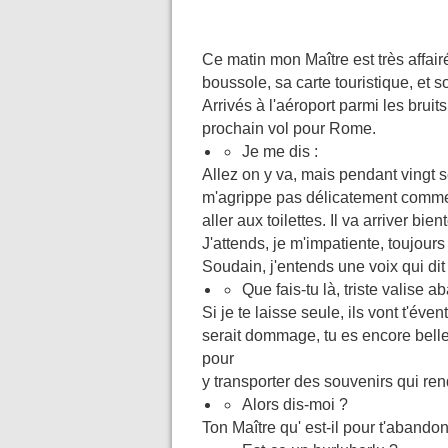
Ce matin mon Maître est très affair
boussole, sa carte touristique, et 
Arrivés à l'aéroport parmi les brui
prochain vol pour Rome.
Je me dis :
Allez on y va, mais pendant vingt
m'agrippe pas délicatement comme 
aller aux toilettes. Il va arriver bient
J'attends, je m'impatiente, toujours
Soudain, j'entends une voix qui dit 
Que fais-tu là, triste valise
Si je te laisse seule, ils vont t'é
serait dommage, tu es encore bell
pour
y transporter des souvenirs qui re
Alors dis-moi ?
Ton Maître qu' est-il pour t'abandon