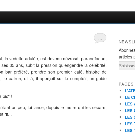
…
NEWSL
Abonnez
articles 
, lui, la vedette adulée, est devenu névrosé, paranoïaque,
Email
 ses 35 ans, subit la pression qu'engendre la célébrité.
son bar préféré, prendre son premier café, histoire de
, le patron, et là, il aperçoit sur le comptoir, un guide
PAGES
L'AT
 pic" !
LE C
LES 
riant un peu, lui lance, depuis le mètre qui les sépare,
LES 
 rit...
LES 
LES 
LES 