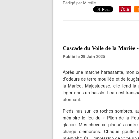
Rédigé par
Mireille
R
Cascade du Voile de la Mariée -
Publié le 29 Juin 2025
Après une marche harassante, mon corps
d’odeurs de terre mouillée et de foug
la Mariée. Majestueuse, elle fend la
léger dans un bassin. L’eau est transp
étonnant.
Pieds nus sur les roches sombres, au
mémoire le feu du « Piton de la Four
glacée. Mes cheveux, plaqués contre m
chargé d’embruns. Chaque goutte s
m’envahit, j’ai l’impression de vivre un 