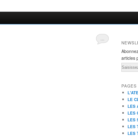
…
NEWSL
Abonnez
articles 
Email
PAGES
L'AT
LE C
LES 
LES 
LES 
LES 
LES 