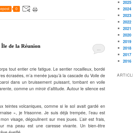
2025
2024
epost
0
2023
2022
2021
2020
2019
 Île de la Réunion
2018
…
2017
2016
 tout entier crie fatigue. Le sentier rocailleux, bordé
ARTIC
ères écrasées, m’a menée jusqu’à la cascade du Voile de
 paroi dans un bruissement puissant, tombant en voile
arente, comme un miroir d’altitude. Autour le silence est
x teintes volcaniques, comme si le sol avait gardé en
naise », je frissonne. Je suis déjà trempée, l’eau est
on visage, dégoulinent sur mes joues. L’air est frais,
ur ma peau est une caresse vivante. Un bien-être
rêve éveillé.