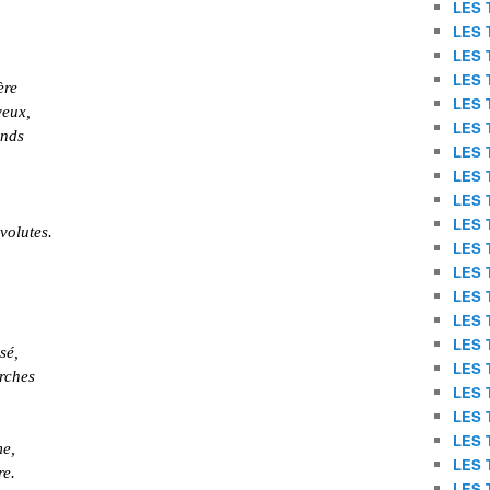
LES 
LES 
LES 
LES 
ère
LES 
yeux,
LES 
ends
LES 
LES 
LES 
LES 
volutes.
LES 
LES 
LES 
LES 
LES 
sé,
LES 
erches
LES 
LES 
LES 
me,
LES 
re.
LES 