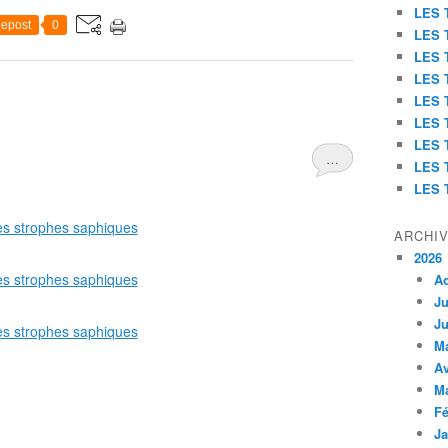
LES 
epost
0
LES 
LES 
LES 
LES 
LES 
LES 
…
LES 
LES 
ARCHI
2026
A
Ju
Ju
M
Av
M
Fé
Ja